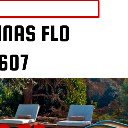
INAS FLO
 607