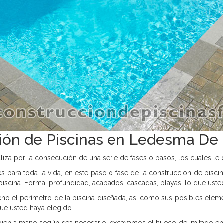
ión de Piscinas en Ledesma De 
liza por la consecución de una serie de fases o pasos, los cuales le 
s para toda la vida, en este paso o fase de la construccion de piscina
piscina. Forma, profundidad, acabados, cascadas, playas, lo que uste
reno el perímetro de la piscina diseñada, asi como sus posibles el
ue usted haya elegido.
 bien a mano según sea necesario, excavamos el hueco delimitado en