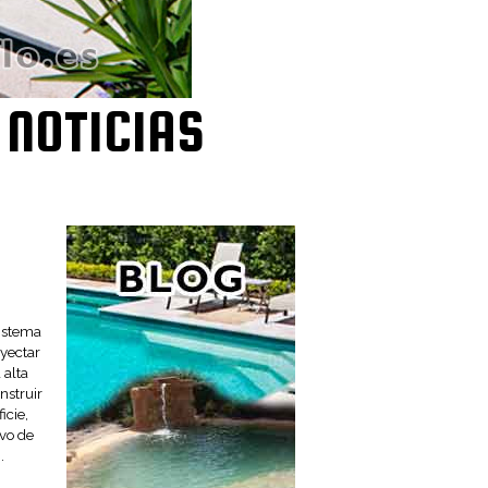
 NOTICIAS
sistema
oyectar
 alta
nstruir
icie,
ivo de
.