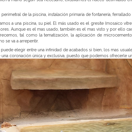
n perimetral de la piscina, instalación primaria de fontanería, ferrallado
s a una piscina, su piel. El más usado es el gresite (mosaico vítr
ores. Aunque es el mas usado, también es el mas visto y por ello cad
frecemos, tal como la tematización, la aplicación de microcemento
o se va a arrepentir.
d puede elegir entre una infinidad de acabados si bien, los mas usua
e una coronación única y exclusiva, puesto que podemos ofrecerle un